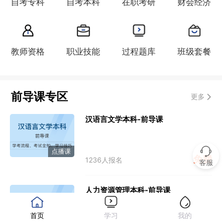
自考专科
自考本科
在职考研
财会经济
教师资格
职业技能
过程题库
班级套餐
前导课专区
更多
汉语言文学本科-前导课
点播课
免费
1236人报名
客服
人力资源管理本科-前导课
首页
学习
我的
点播课