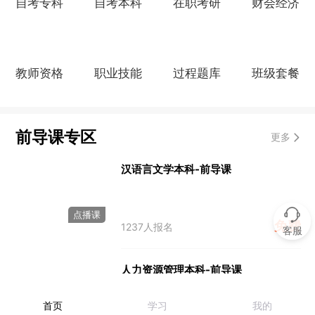
自考专科
自考本科
在职考研
财会经济
教师资格
职业技能
过程题库
班级套餐
前导课专区
更多
汉语言文学本科-前导课
点播课
免费
1237人报名
客服
人力资源管理本科-前导课
首页
学习
我的
点播课