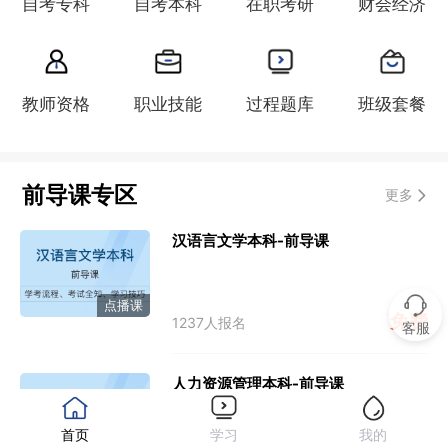
自考专科
自考本科
在职考研
财会经济
教师资格
职业技能
过程题库
班级套餐
前导课专区
更多
汉语言文学本科-前导课
点播课
免费
1237人报名
客服
人力资源管理本科-前导课
首页
学习
我的
点播课