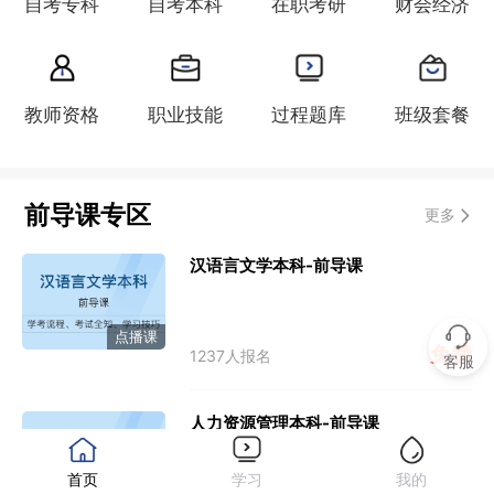
自考专科
自考本科
在职考研
财会经济
教师资格
职业技能
过程题库
班级套餐
前导课专区
更多
汉语言文学本科-前导课
点播课
免费
1237人报名
客服
人力资源管理本科-前导课
首页
学习
我的
点播课