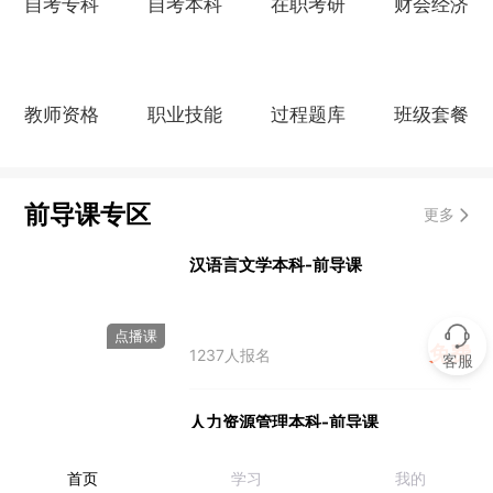
自考专科
自考本科
在职考研
财会经济
教师资格
职业技能
过程题库
班级套餐
前导课专区
更多
汉语言文学本科-前导课
点播课
免费
1237人报名
客服
人力资源管理本科-前导课
首页
学习
我的
点播课