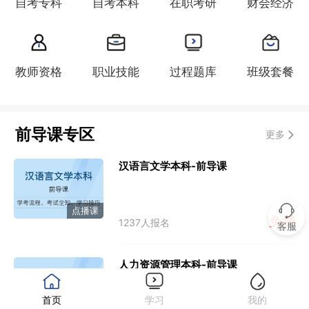
自考专科
自考本科
在职考研
财会经济
教师资格
职业技能
过程题库
班级套餐
前导课专区
更多
汉语言文学本科-前导课
点播课
免费
1237人报名
客服
人力资源管理本科-前导课
首页
学习
我的
点播课